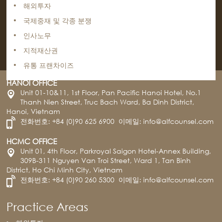
해외투자
국제중재 및 각종 분쟁
인사노무
지적재산권
유통 프랜차이즈
HANOI OFFICE
Unit 01-10&11, 1st Floor, Pan Pacific Hanoi Hotel, No.1
Thanh Nien Street, Truc Bach Ward, Ba Dinh District,
Hanoi, Vietnam
전화번호:
+84 (0)90 625 6900
이메일:
info@alfcounsel.com
HCMC OFFICE
Unit 01, 4th Floor, Parkroyal Saigon Hotel-Annex Building,
309B-311 Nguyen Van Troi Street, Ward 1, Tan Binh
District, Ho Chi Minh City, Vietnam
전화번호:
+84 (0)90 260 5300
이메일:
info@alfcounsel.com
Practice Areas